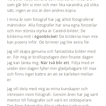
som går blir vi mer och mer lika varandra, på olika
sätt, ingen av oss är den andres kopia.
I mina år som fotograf har jag alltid fotograferat
människor. Alla fotografer har sina egna fotostilar
och min största styrka är Candid-bilder; De
bilderna mitt i
ögonblicket
! De bilderna man inte
kan posera inför. De brinner jag lite extra för.
Jag vill skapa genuina och fantastiska bilder med
er. För mig är bröllopsdagen den finaste dagen
jag kan tänka mig.
När två blir ett
. Följa med er
under den dagen fyller min glädjebägare till max
och finns inget bättre än att se kärleken mellan
er.
Jag vill dela med mig av mina kunskaper och
intressen inom fotografi. Genom åren har jag varit
mentor till fotografer och varit en stöttepelare.
Det finns fotografer där vi utbyter tankar och