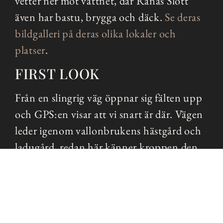
vetter ner mot vattnet, där Rånäs Slott
även har bastu, brygga och däck.
Se deras
bildgalleri på deras olika lokaler och
platser
.
FIRST LOOK
Från en slingrig väg öppnar sig fälten upp
och GPS:en visar att vi snart är där. Vägen
leder igenom vallonbrukens hästgård och
ladugård, redan här känner kroppen den
historiska eran här ute. Parkering precis
innan grinden ”Rånäs Slott” står, i en
kortare allé med höga träd syns en vacker
damm ligga framför slottet som präktigt