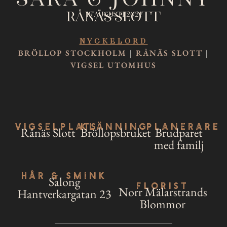
Rånäs Slott
19 augusti 2021
Nyckelord
BRÖLLOP STOCKHOLM
|
RÅNÄS SLOTT
|
VIGSEL UTOMHUS
Vigselplats
Klänning
Planerare
Rånäs Slott
Bröllopsbruket
Brudparet
med familj
Hår & Smink
Salong
Florist
Norr Mälarstrands
Hantverkargatan 23
Blommor